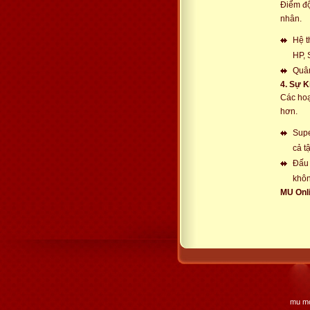
Điểm độ
nhân.
Hệ t
HP, 
Quân
4. Sự K
Các hoạ
hơn.
Supe
cả tậ
Đấu 
khôn
MU Onli
mu mo