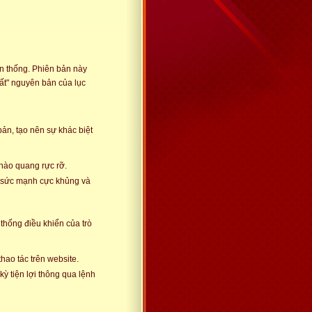
ền thống. Phiên bản này
ất" nguyên bản của lục
ản, tạo nên sự khác biệt
 hào quang rực rỡ.
ố sức mạnh cực khủng và
thống điều khiển của trò
ao tác trên website.
kỳ tiện lợi thông qua lệnh