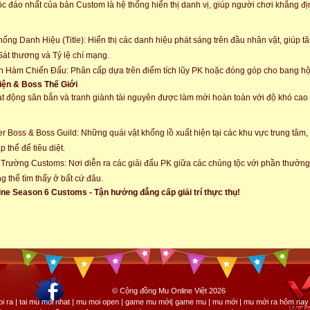
c đáo nhất của bản Custom là hệ thống hiển thị danh vị, giúp người chơi khẳng đị
hống Danh Hiệu (Title): Hiển thị các danh hiệu phát sáng trên đầu nhân vật, giúp 
Sát thương và Tỷ lệ chí mạng.
 Hàm Chiến Đấu: Phân cấp dựa trên điểm tích lũy PK hoặc đóng góp cho bang hộ
iện & Boss Thế Giới
t động săn bắn và tranh giành tài nguyên được làm mới hoàn toàn với độ khó ca
r Boss & Boss Guild: Những quái vật khổng lồ xuất hiện tại các khu vực trung tâm
p thể để tiêu diệt.
Trường Customs: Nơi diễn ra các giải đấu PK giữa các chủng tộc với phần thưởng
g thể tìm thấy ở bất cứ đâu.
ne Season 6 Customs - Tận hưởng đẳng cấp giải trí thực thụ!
© Cộng đồng Mu Online Việt 2026
i ra | tai mu moi nhat | mu moi open | game mu mới| game mu | mu mới | mu mới ra hôm nay 