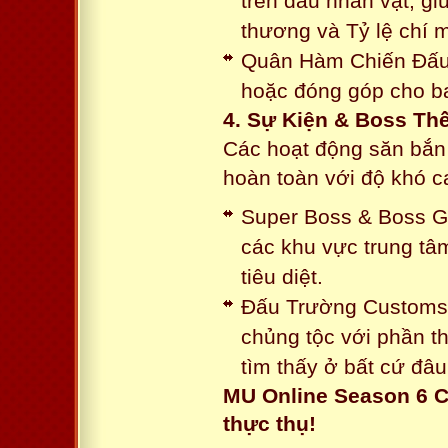
trên đầu nhân vật, gi
thương và Tỷ lệ chí 
Quân Hàm Chiến Đấu:
hoặc đóng góp cho ba
4. Sự Kiện & Boss Thế
Các hoạt động săn bắn 
hoàn toàn với độ khó 
Super Boss & Boss Gui
các khu vực trung tâ
tiêu diệt.
Đấu Trường Customs: 
chủng tộc với phần t
tìm thấy ở bất cứ đâu
MU Online Season 6 C
thực thụ!