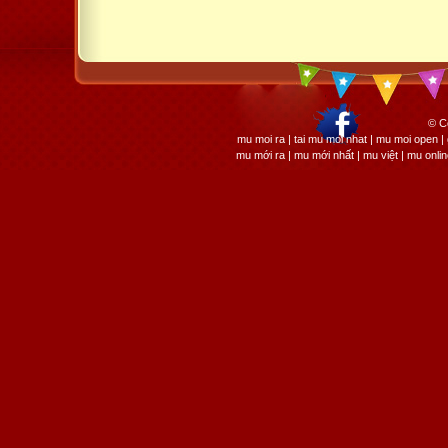
© C
mu moi ra | tai mu moi nhat | mu moi open
mu mới ra | mu mới nhất | mu việt | mu onli